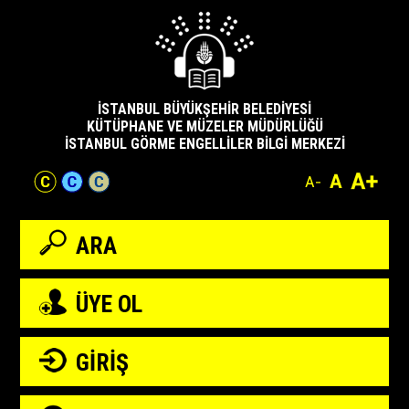
Sayfa
Ana
Arama
Arama
Player'a
İşaretlemelere
Kitap
Sayfa
üstüne
içeriğe
Sonuçlarına
Alanına
Atla
Atla
Detaylarına
altına
atla
atla
Atla
Atla
Atla
atla
İSTANBUL BÜYÜKŞEHİR BELEDİYESİ
KÜTÜPHANE VE MÜZELER MÜDÜRLÜĞÜ
İSTANBUL GÖRME ENGELLİLER BİLGİ MERKEZİ
ARA
ÜYE OL
GİRİŞ