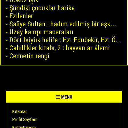
Şimdiki çocuklar harika
Ezilenler
Safiye Sultan : hadım edilmiş bir aşk...
Uzay kampı maceraları
Dört büyük halife : Hz. Ebubekir, Hz. Ömer, Hz. Osman, Hz. Ali
Cahillikler kitabı, 2 : hayvanlar âlemi
Cennetin rengi
MENU
Kitaplar
Profil Sayfam
Kütüphanem