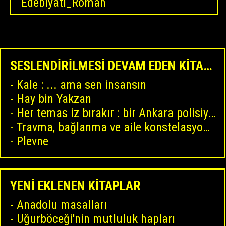
Edebiyatı_Roman
SESLENDİRİLMESİ DEVAM EDEN KİTAPLAR
Kale : ... ama sen insansın
Hay bin Yakzan
Her temas iz bırakır : bir Ankara polisiyesi
Travma, bağlanma ve aile konstelasyonları : ruhun yaralarını anlamak ve iyileştirmek
Plevne
YENİ EKLENEN KİTAPLAR
Anadolu masalları
Uğurböceği'nin mutluluk hapları