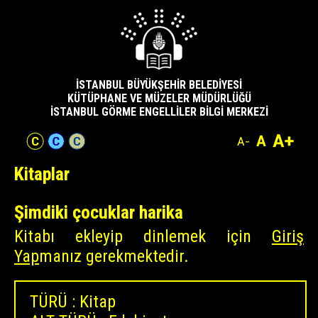
Sayfa
Ana
Arama
Arama
Player'a
İşaretlemelere
Kitap
Sayfa
üstüne
içeriğe
Sonuçlarına
Alanına
Atla
Atla
Detaylarına
altına
atla
atla
Atla
Atla
Atla
atla
İSTANBUL BÜYÜKŞEHİR BELEDİYESİ
KÜTÜPHANE VE MÜZELER MÜDÜRLÜĞÜ
İSTANBUL GÖRME ENGELLİLER BİLGİ MERKEZİ
Kitaplar
Şimdiki çocuklar harika
Kitabı ekleyip dinlemek için
Giriş
Yap
manız gerekmektedir.
TÜRÜ : Kitap